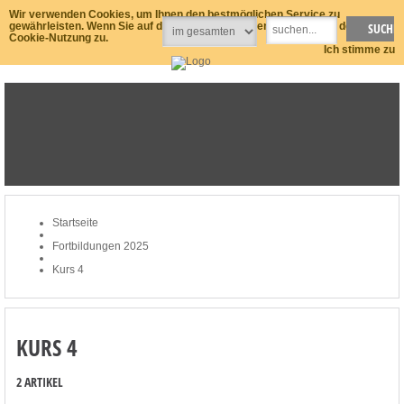
Wir verwenden Cookies, um Ihnen den bestmöglichen Service zu
gewährleisten. Wenn Sie auf der Seite weitersurfen stimmen Sie der
Cookie-Nutzung zu.
Ich stimme zu
STARTSEITE
MERKLISTE
MEIN KONTO
ZUM WARENKORB: 0 ARTIKEL / € 0,00
Startseite
Fortbildungen 2025
Kurs 4
KURS 4
2 ARTIKEL
Sa. 24. – So. 25.05.2025