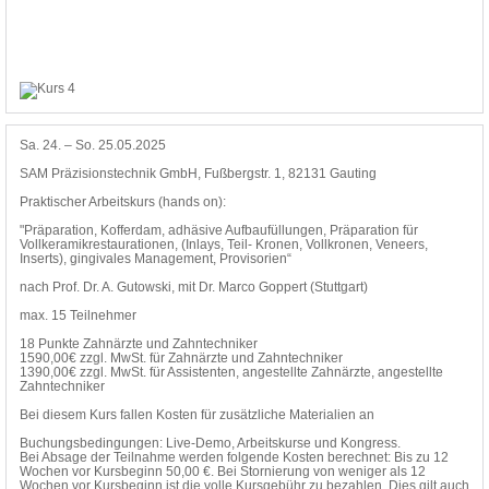
SAM Präzisionstechnik GmbH, Fußbergstr. 1, 82131 Gauting
Praktischer Arbeitskurs (hands on):
"Präparation, Kofferdam, adhäsive Aufbaufüllungen, Präparation für
Vollkeramikrestaurationen, (Inlays, Teil- Kronen, Vollkronen, Veneers,
Inserts), gingivales Management, Provisorien“
nach Prof. Dr. A. Gutowski, mit Dr. Marco Goppert (Stuttgart)
Sa. 24. – So. 25.05.2025
SAM Präzisionstechnik GmbH, Fußbergstr. 1, 82131 Gauting
Praktischer Arbeitskurs (hands on):
"Präparation, Kofferdam, adhäsive Aufbaufüllungen, Präparation für
Vollkeramikrestaurationen, (Inlays, Teil- Kronen, Vollkronen, Veneers,
Inserts), gingivales Management, Provisorien“
nach Prof. Dr. A. Gutowski, mit Dr. Marco Goppert (Stuttgart)
max. 15 Teilnehmer
18 Punkte Zahnärzte und Zahntechniker
1590,00€ zzgl. MwSt. für Zahnärzte und Zahntechniker
1390,00€ zzgl. MwSt. für Assistenten, angestellte Zahnärzte, angestellte
Zahntechniker
Bei diesem Kurs fallen Kosten für zusätzliche Materialien an
Buchungsbedingungen: Live-Demo, Arbeitskurse und Kongress.
Bei Absage der Teilnahme werden folgende Kosten berechnet: Bis zu 12
Wochen vor Kursbeginn 50,00 €. Bei Stornierung von weniger als 12
Wochen vor Kursbeginn ist die volle Kursgebühr zu bezahlen. Dies gilt auch