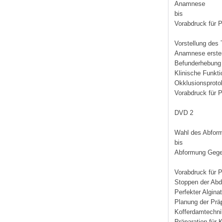
Anamnese
bis
Vorabdruck für P
Vorstellung des
Anamnese erster
Befunderhebung
Klinische Funkt
Okklusionsproto
Vorabdruck für 
DVD 2
Wahl des Abform
bis
Abformung Gege
Vorabdruck für 
Stoppen der Abdr
Perfekter Algin
Planung der Prä
Kofferdamtechni
Präparation für 