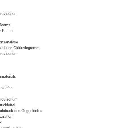
rovisorien
 Teams
 Patient
ionsanalyse
koll und Okklusiogramm
Provisorium
materials
nkiefer
Provisorium
ucklöffel
atabdruck des Gegenkiefers
paration
k
Keramikinlays