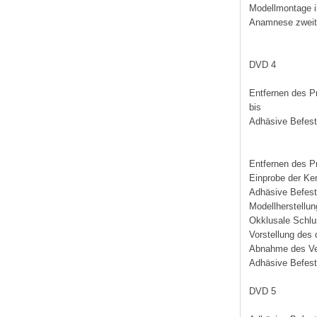
Modellmontage in
Anamnese zweite
DVD 4
Entfernen des P
bis
Adhäsive Befest
Entfernen des P
Einprobe der Ke
Adhäsive Befest
Modellherstellun
Okklusale Schlu
Vorstellung des 
Abnahme des Ve
Adhäsive Befest
DVD 5