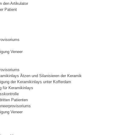
 den Artikulator
r Patient
rovisoriums
igung Veneer
rovisoriums
ramikinlays Ätzen und Silanisieren der Keramik
igung der Keramikinlays unter Kofferdam
g für Keramikinlays
sskontrolle
dritten Patienten
neerprovisoriums
igung Veneer