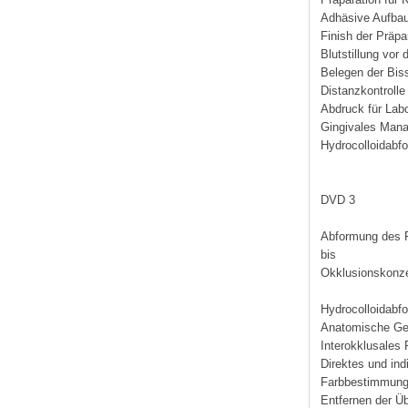
Adhäsive Aufbau
Finish der Präpa
Blutstillung vor
Belegen der Bis
Distanzkontrolle
Abdruck für Lab
Gingivales Man
Hydrocolloidabf
DVD 3
Abformung des P
bis
Okklusionskonz
Hydrocolloidabf
Anatomische Ge
Interokklusales 
Direktes und ind
Farbbestimmun
Entfernen der Ü