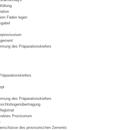
füllung
ration
 dem Fäden legen
sgabel
orprovisorium
agement
ormung des Präparationskiefers
räparationskiefers
ept
ormung des Präparationskiefers
sichtsbogenübertragung
Registrat
irektes Provisorium
g
berschüsse des provisorischen Zements