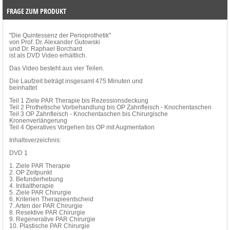
FRAGE ZUM PRODUKT
"Die Quintessenz der Perioprothetik"
von Prof. Dr. Alexander Gutowski
und Dr. Raphael Borchard
ist als DVD Video erhältlich.
Das Video besteht aus vier Teilen.
Die Laufzeit beträgt insgesamt 475 Minuten und
beinhaltet
Teil 1 Ziele PAR Therapie bis Rezessionsdeckung
Teil 2 Prothetische Vorbehandlung bis OP Zahnfleisch - Knochentaschen
Teil 3 OP Zahnfleisch - Knochentaschen bis Chirurgische
Kronenverlängerung
Teil 4 Operatives Vorgehen bis OP mit Augmentation
Inhaltsverzeichnis:
DVD 1
1. Ziele PAR Therapie
2. OP Zeitpunkt
3. Befunderhebung
4. Initialtherapie
5. Ziele PAR Chirurgie
6. Kriterien Therapieentscheid
7. Arten der PAR Chirurgie
8. Resektive PAR Chirurgie
9. Regenerative PAR Chirurgie
10. Plastische PAR Chirurgie