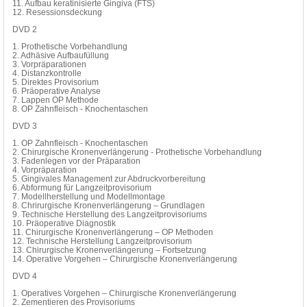
11. Aufbau keratinisierte Gingiva (FTS)
12. Resessionsdeckung
DVD 2
1. Prothetische Vorbehandlung
2. Adhäsive Aufbaufüllung
3. Vorpräparationen
4. Distanzkontrolle
5. Direktes Provisorium
6. Präoperative Analyse
7. Lappen OP Methode
8. OP Zahnfleisch - Knochentaschen
DVD 3
1. OP Zahnfleisch - Knochentaschen
2. Chirurgische Kronenverlängerung - Prothetische Vorbehandlung
3. Fadenlegen vor der Präparation
4. Vorpräparation
5. Gingivales Management zur Abdruckvorbereitung
6. Abformung für Langzeitprovisorium
7. Modellherstellung und Modellmontage
8. Chrirurgische Kronenverlängerung – Grundlagen
9. Technische Herstellung des Langzeitprovisoriums
10. Präoperative Diagnostik
11. Chirurgische Kronenverlängerung – OP Methoden
12. Technische Herstellung Langzeitprovisorium
13. Chirurgische Kronenverlängerung – Fortsetzung
14. Operative Vorgehen – Chirurgische Kronenverlängerung
DVD 4
1. Operatives Vorgehen – Chirurgische Kronenverlängerung
2. Zementieren des Provisoriums