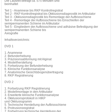
Die Laufzeit beträgt ca. 575 Minuten und
beinhaltet
Teil 1 - Anamnese bis RKP Kontrollregistrat
Teil 2 - RKP Kontrollregistrat bis Okklusionsdiagnostik im Artikulator
Teil 3 - Okklusionsdiagnostik bis Remontage der Aufbissschiene
Teil 4 - Remontage der Aufbissschiene bis Einschleifen der
semipermanenten Schiene im Artikulator
Teil 5 - Eingliedern der Aufbissschiene und adhäsive Befestigung der
semipermanenten Schiene bis
Axiografie
Inhaltsverzeichnis:
DVD 1
1. Anamnese
2. Befunderhebung
3. Präzisionsabformung mit Alginat
4. Modellherstellung
5. Fortsetzung der Befunderhebung
6. Klinische Funktionsanalyse
7. Anatomische Gesichtsbogenübertragung
8. RKP Registrierung
DVD 2
1. Fortsetzung RKP Registrierung
2. Modellmontage in den Artikulator
3. Erweiterte klinische Funktionsanalyse
4. Okklusionsprotokoll in HIKP
und Okklusiogramm
5. Technische Herstellung der Aufbissschiene
6. Protrusionsregistrat
7. Fortsetzung technische Herstellung der