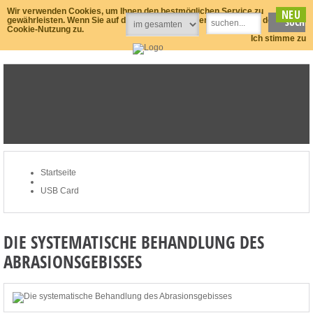
Wir verwenden Cookies, um Ihnen den bestmöglichen Service zu
NEU
gewährleisten. Wenn Sie auf der Seite weitersurfen stimmen Sie der
Cookie-Nutzung zu.
Ich stimme zu
STARTSEITE
MERKLISTE
MEIN KONTO
ZUM WARENKORB: 0 ARTIKEL / € 0,00
Startseite
USB Card
DIE SYSTEMATISCHE BEHANDLUNG DES
ABRASIONSGEBISSES